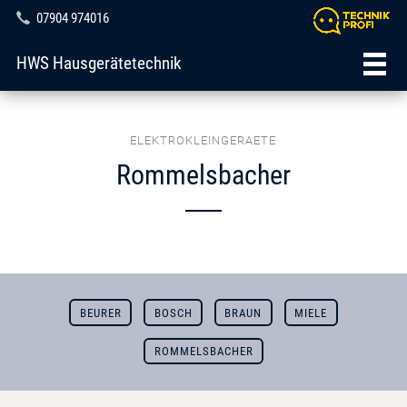
07904 974016
HWS Hausgerätetechnik
ELEKTROKLEINGERAETE
Rommelsbacher
BEURER
BOSCH
BRAUN
MIELE
ROMMELSBACHER